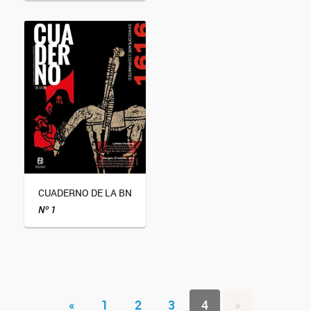
CUADERNO DE LA BN
Nº 1
«
1
2
3
4
»