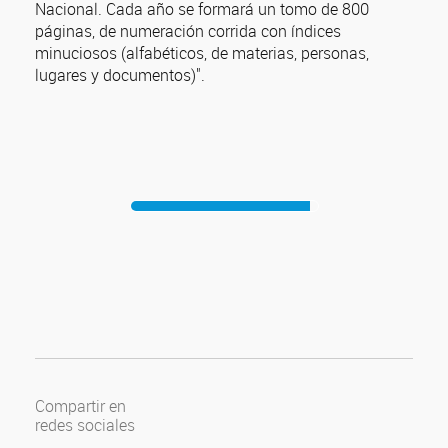
Nacional. Cada año se formará un tomo de 800
páginas, de numeración corrida con índices
minuciosos (alfabéticos, de materias, personas,
lugares y documentos)".
Compartir en
redes sociales
Compartir en Facebook
Compartir en Twitter
Compartir en Google Plus
Compartir en Pinterest
Compartir en Linkedin
Compartir en Tumblr