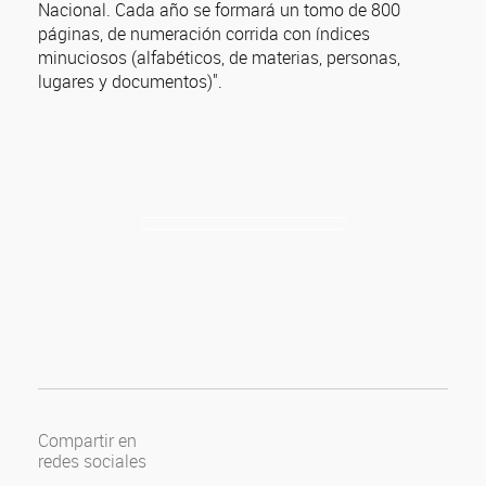
Nacional. Cada año se formará un tomo de 800
páginas, de numeración corrida con índices
minuciosos (alfabéticos, de materias, personas,
lugares y documentos)".
Compartir en
redes sociales
Compartir en Facebook
Compartir en Twitter
Compartir en Google Plus
Compartir en Pinterest
Compartir en Linkedin
Compartir en Tumblr