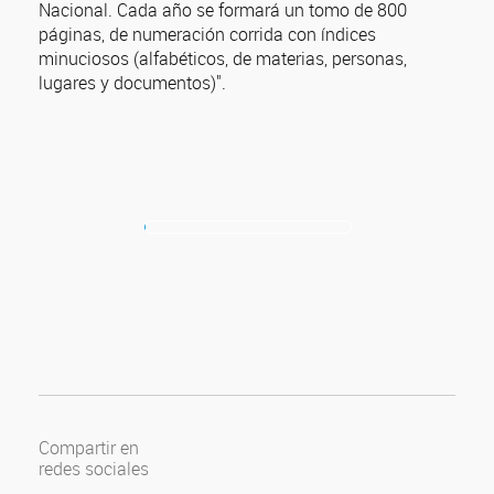
Nacional. Cada año se formará un tomo de 800
páginas, de numeración corrida con índices
minuciosos (alfabéticos, de materias, personas,
lugares y documentos)".
Compartir en
redes sociales
Compartir en Facebook
Compartir en Twitter
Compartir en Google Plus
Compartir en Pinterest
Compartir en Linkedin
Compartir en Tumblr