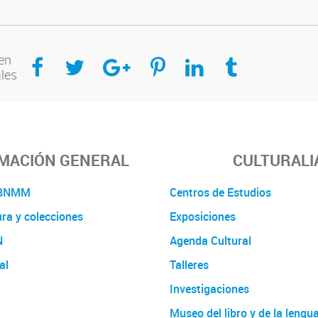
Compartir en Facebook
Compartir en Twitter
Compartir en Google Plus
Compartir en Pinterest
Compartir en Linkedin
Compartir en Tumblr
en
ales
MACIÓN GENERAL
CULTURALI
a BNMM
Centros de Estudios
ura y colecciones
Exposiciones
N
Agenda Cultural
al
Talleres
Investigaciones
Museo del libro y de la lengu