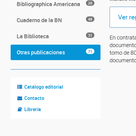
Bibliographica Americana
20
Ver re
Cuaderno de la BN
48
La Biblioteca
31
En contrat
documentos
Otras publicaciones
71
tomo de 80
documento
Catálogo editorial
Contacto
Librería