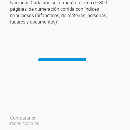
Nacional. Cada año se formará un tomo de 800
páginas, de numeración corrida con índices
minuciosos (alfabéticos, de materias, personas,
lugares y documentos)".
Compartir en
redes sociales
Compartir en Facebook
Compartir en Twitter
Compartir en Google Plus
Compartir en Pinterest
Compartir en Linkedin
Compartir en Tumblr