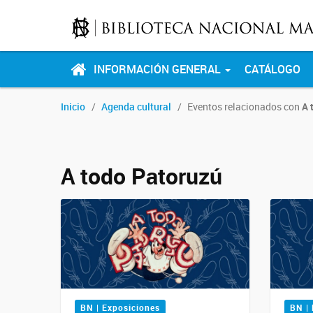
INFORMACIÓN GENERAL
CATÁLOGO
Inicio
Agenda cultural
Eventos relacionados con
A 
A todo Patoruzú
BN | Exposiciones
BN |