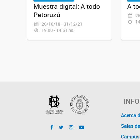
Muestra digital: A todo
A to
Patoruzú
26
14
26/10/18 - 31/12/21
19:00 - 14:51 hs.
INF
Acerca 
Salas de
Campus 