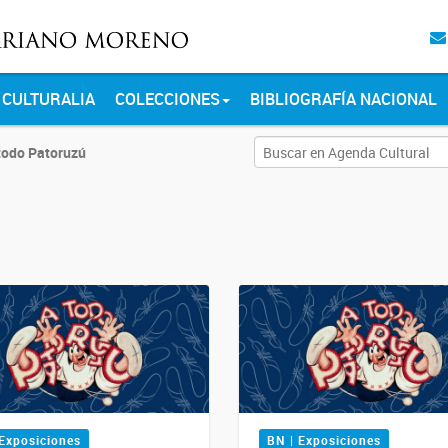
CULTURALIA
COLECCIONES
BIBLIOGRAFÍA NACIONAL
todo Patoruzú
 Exposiciones
BN | Exposiciones