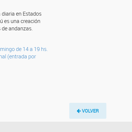
a diaria en Estados
zú es una creación
s de andanzas.
omingo de 14 a 19 hs.
nal (entrada por
VOLVER