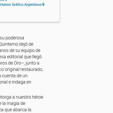
y Humor Gráfico Argentinos
 su poderosa
–Quinterno dejó de
anos de su equipo de
a editorial que llegó
bros de Oro–, junto a
co original restaurado,
a cuenta de un
ional e indaga en
otorga a nuestro héroe
e la magia de
za que abarca la