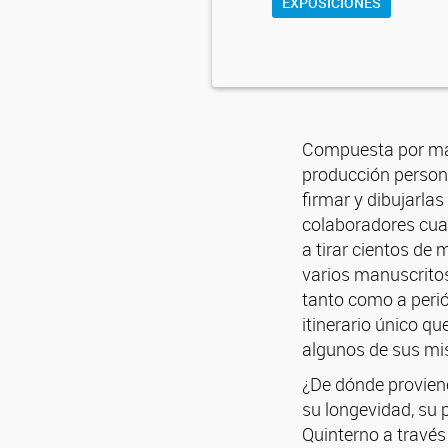
EXPOSICIONES
Compuesta por más 
producción personal
firmar y dibujarla
colaboradores cuan
a tirar cientos de 
varios manuscritos,
tanto como a perió
itinerario único qu
algunos de sus mis
¿De dónde proviene
su longevidad, su 
Quinterno a través