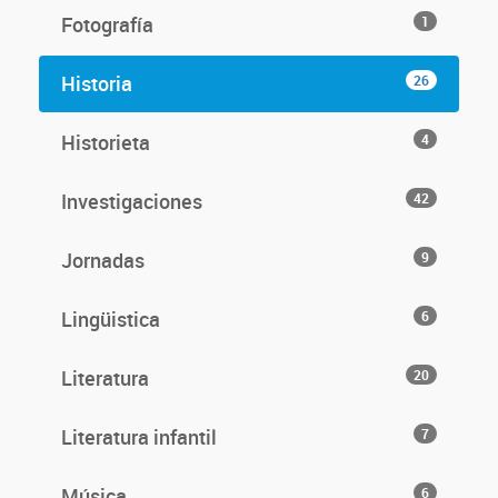
Fotografía
1
Historia
26
Historieta
4
Investigaciones
42
Jornadas
9
Lingüistica
6
Literatura
20
Literatura infantil
7
Música
6