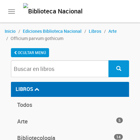
Toggle
navigation
Inicio
Ediciones Biblioteca Nacional
Libros
Arte
Officium parvum gothicum
OCULTAR MENÚ
LIBROS
Todos
Arte
5
Bibliotecología
14