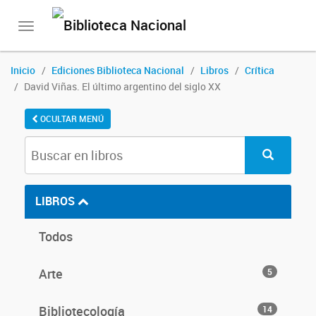
Toggle
navigation
Inicio
Ediciones Biblioteca Nacional
Libros
Crítica
David Viñas. El último argentino del siglo XX
OCULTAR MENÚ
LIBROS
Todos
Arte
5
Bibliotecología
14