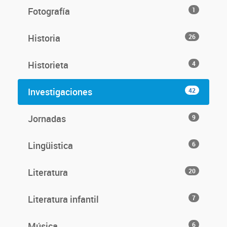
Fotografía
1
Historia
26
Historieta
4
Investigaciones
42
Jornadas
9
Lingüistica
6
Literatura
20
Literatura infantil
7
Música
6