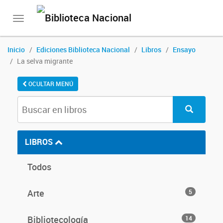
Toggle
navigation
Inicio
Ediciones Biblioteca Nacional
Libros
Ensayo
La selva migrante
OCULTAR MENÚ
LIBROS
Todos
Arte
5
Bibliotecología
14