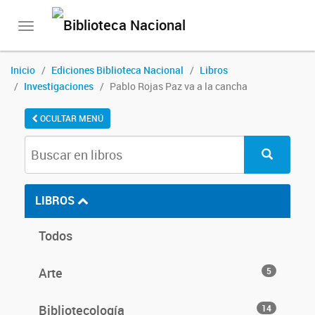
Toggle
navigation
Inicio
Ediciones Biblioteca Nacional
Libros
Investigaciones
Pablo Rojas Paz va a la cancha
OCULTAR MENÚ
LIBROS
Todos
Arte
5
Bibliotecología
14