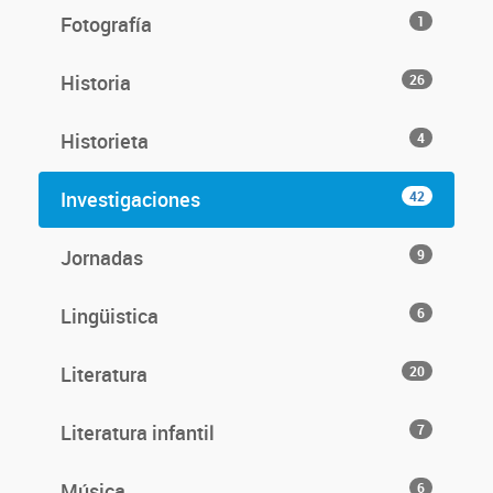
Fotografía
1
Historia
26
Historieta
4
Investigaciones
42
Jornadas
9
Lingüistica
6
Literatura
20
Literatura infantil
7
Música
6