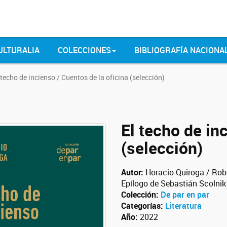
ULTURALIA
COLECCIONES
BIBLIOGRAFÍA NACIONA
 techo de incienso / Cuentos de la oficina (selección)
El techo de in
(selección)
Autor:
Horacio Quiroga / Robe
Epílogo de Sebastián Scolnik
Colección:
De par en par
Categorías:
Literatura
Año:
2022