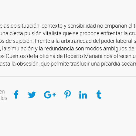
ncias de situación, contexto y sensibilidad no empañan e
 una cierta pulsión vitalista que se propone enfrentar la c
de sujeción. Frente a la arbitrariedad del poder laboral si
, la simulación y la redundancia son modos ambiguos de la
os Cuentos de la oficina de Roberto Mariani nos ofrecen un
hasta la obsesión, que permite traslucir una picardía soca
Compartir en Facebook
Compartir en Twitter
Compartir en Google Plus
Compartir en Pinterest
Compartir en Linkedin
Compartir en Tumblr
en
ales