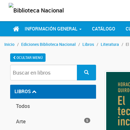
INFORMACIÓN GENERAL
CATÁLOGO
C
Inicio
Ediciones Biblioteca Nacional
Libros
Literatura
El
OCULTAR MENÚ
LIBROS
Todos
Arte
5