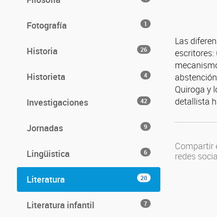
Fotografía
1
Las difere
Historia
26
escritores:
mecanismos 
Historieta
4
abstención
Quiroga y l
detallista 
Investigaciones
42
Jornadas
9
Compartir 
Lingüistica
6
redes soci
Literatura
20
Literatura infantil
7