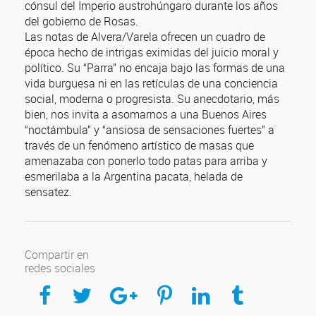
cónsul del Imperio austrohúngaro durante los años
del gobierno de Rosas.
Las notas de Alvera/Varela ofrecen un cuadro de
época hecho de intrigas eximidas del juicio moral y
político. Su “Parra” no encaja bajo las formas de una
vida burguesa ni en las retículas de una conciencia
social, moderna o progresista. Su anecdotario, más
bien, nos invita a asomarnos a una Buenos Aires
“noctámbula” y “ansiosa de sensaciones fuertes” a
través de un fenómeno artístico de masas que
amenazaba con ponerlo todo patas para arriba y
esmerilaba a la Argentina pacata, helada de
sensatez.
Compartir en
redes sociales
Compartir en Facebook
Compartir en Twitter
Compartir en Google Plus
Compartir en Pinterest
Compartir en Linkedin
Compartir en Tumblr