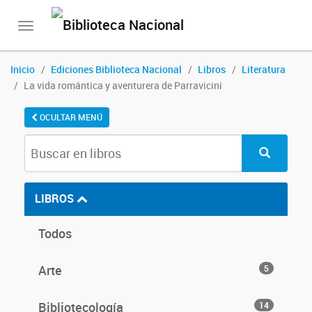
Toggle
navigation
Inicio
Ediciones Biblioteca Nacional
Libros
Literatura
La vida romántica y aventurera de Parravicini
OCULTAR MENÚ
LIBROS
Todos
Arte
5
Bibliotecología
14