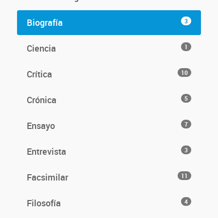
Biografía
3
Ciencia
1
Crítica
10
Crónica
5
Ensayo
7
Entrevista
3
Facsimilar
11
Filosofía
4