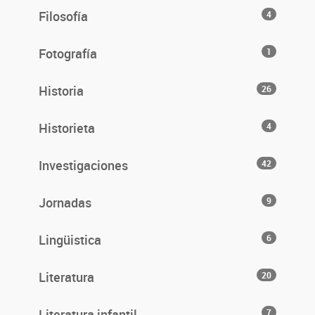
Filosofía
4
Fotografía
1
Historia
26
Historieta
4
Investigaciones
42
Jornadas
9
Lingüistica
6
Literatura
20
Literatura infantil
7