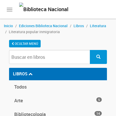
Toggle
navigation
Inicio
Ediciones Biblioteca Nacional
Libros
Literatura
Literatura popular inmigratoria
OCULTAR MENÚ
LIBROS
Todos
Arte
5
Bibliotecología
14