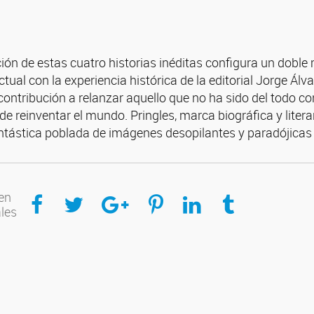
ión de estas cuatro historias inéditas configura un doble m
ctual con la experiencia histórica de la editorial Jorge Álvar
ntribución a relanzar aquello que no ha sido del todo co
e reinventar el mundo. Pringles, marca biográfica y litera
ntástica poblada de imágenes desopilantes y paradójicas 
Compartir en Facebook
Compartir en Twitter
Compartir en Google Plus
Compartir en Pinterest
Compartir en Linkedin
Compartir en Tumblr
en
ales