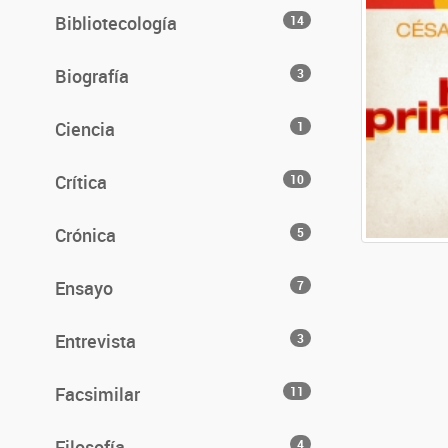
Bibliotecología
14
Biografía
3
Ciencia
1
Crítica
10
Crónica
5
Ensayo
7
Entrevista
3
Facsimilar
11
Filosofía
4