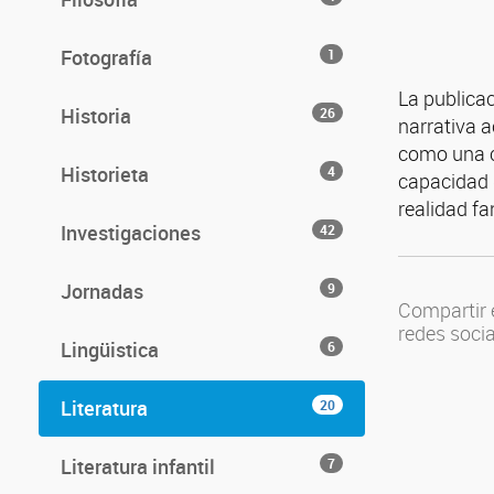
Fotografía
1
La publicac
Historia
26
narrativa a
como una co
Historieta
4
capacidad d
realidad fa
Investigaciones
42
Jornadas
9
Compartir 
redes soci
Lingüistica
6
Literatura
20
Literatura infantil
7