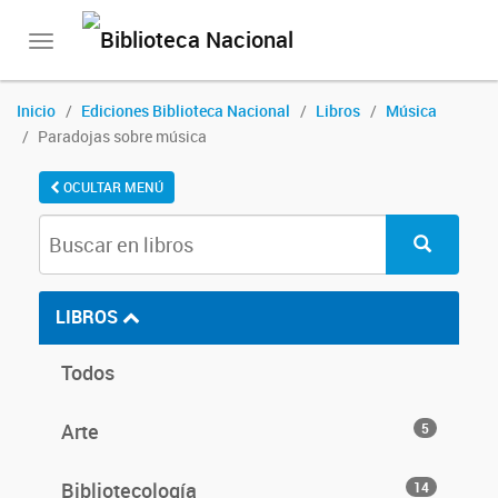
Toggle
navigation
Inicio
Ediciones Biblioteca Nacional
Libros
Música
Paradojas sobre música
OCULTAR MENÚ
LIBROS
Todos
Arte
5
Bibliotecología
14