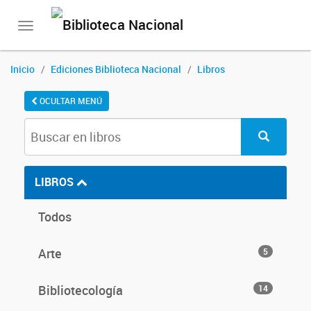
Toggle
navigation
Inicio
Ediciones Biblioteca Nacional
Libros
OCULTAR MENÚ
LIBROS
Todos
Arte
5
Bibliotecología
14