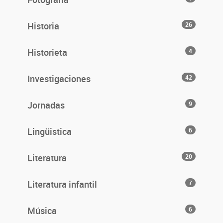
Historia
26
Historieta
4
Investigaciones
42
Jornadas
9
Lingüistica
6
Literatura
20
Literatura infantil
7
Música
6