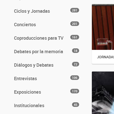
Ciclos y Jornadas
281
Conciertos
201
Coproducciones para TV
161
Debates por la memoria
18
JORNADAS
Diálogos y Debates
72
Entrevistas
106
Exposiciones
170
Institucionales
45