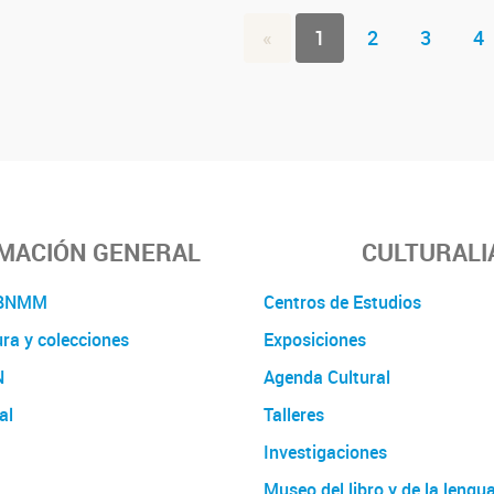
«
1
2
3
4
MACIÓN GENERAL
CULTURALI
a BNMM
Centros de Estudios
ura y colecciones
Exposiciones
N
Agenda Cultural
al
Talleres
Investigaciones
Museo del libro y de la lengu