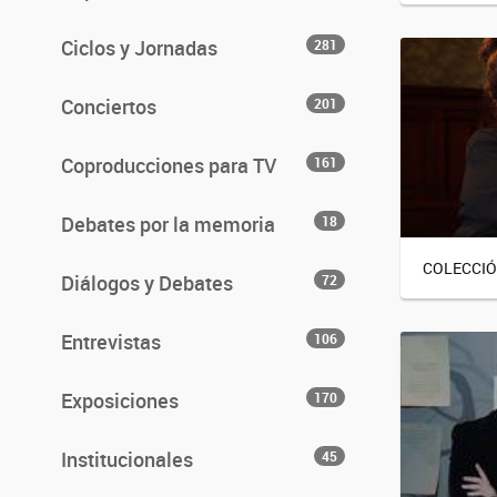
Ciclos y Jornadas
281
Conciertos
201
Coproducciones para TV
161
Debates por la memoria
18
COLECCI
Diálogos y Debates
72
Entrevistas
106
Exposiciones
170
Institucionales
45