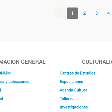
«
1
2
3
4
MACIÓN GENERAL
CULTURALI
a BNMM
Centros de Estudios
ura y colecciones
Exposiciones
N
Agenda Cultural
al
Talleres
Investigaciones