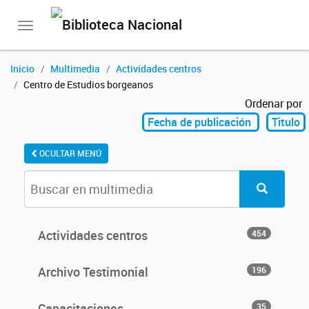
Toggle
navigation
Inicio
Multimedia
Actividades centros
Centro de Estudios borgeanos
Ordenar por
Fecha de publicación
Titulo
OCULTAR MENÚ
Actividades centros
454
Archivo Testimonial
196
Capacitaciones
35