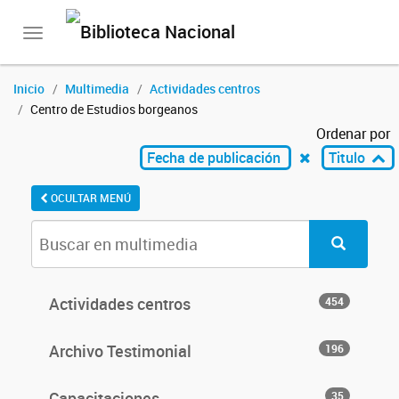
Toggle
navigation
Inicio
Multimedia
Actividades centros
Centro de Estudios borgeanos
Ordenar por
Fecha de publicación
Titulo
OCULTAR MENÚ
Actividades centros
454
Archivo Testimonial
196
Capacitaciones
35