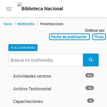
Toggle
navigation
Inicio
Multimedia
Presentaciones
Ordenar por
Fecha de publicación
Titulo
OCULTAR MENÚ
Actividades centros
454
Archivo Testimonial
196
Capacitaciones
35