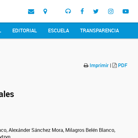
L
EDITORIAL
ESCUELA
TRANSPARENCIA
Imprimir
|
PDF
ales
anco, Alexánder Sánchez Mora, Milagros Belén Blanco,
ytryn.