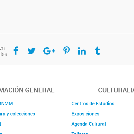
Compartir en Facebook
Compartir en Twitter
Compartir en Google Plus
Compartir en Pinterest
Compartir en Linkedin
Compartir en Tumblr
en
ales
MACIÓN GENERAL
CULTURALI
a BNMM
Centros de Estudios
ura y colecciones
Exposiciones
N
Agenda Cultural