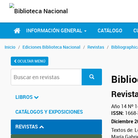
INFORMACIÓN GENERAL
CATÁLOGO
C
Inicio
Ediciones Biblioteca Nacional
Revistas
Bibliographi
OCULTAR MENÚ
Bibli
Revista
LIBROS
Año 14 Nº 1
CATÁLOGOS Y EXPOSICIONES
ISSN:
1668-
Diciembre 
REVISTAS
Textos de: L
María Gabrie