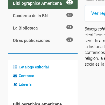
Bibliographica Americana
20
Ver re
Cuaderno de la BN
48
La Biblioteca
31
Bibliograph
científicas
Otras publicaciones
71
sentido amp
la historia
contenidos 
religión, l
sociales, l
Catálogo editorial
Contacto
Librería
Bibliographica Americana