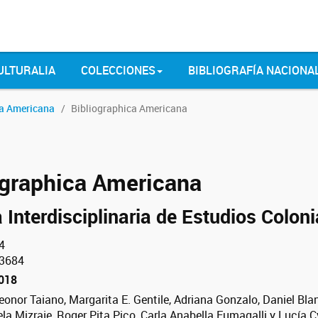
ULTURALIA
COLECCIONES
BIBLIOGRAFÍA NACIONA
ca Americana
Bibliographica Americana
ographica Americana
 Interdisciplinaria de Estudios Coloni
4
3684
2018
eonor Taiano, Margarita E. Gentile, Adriana Gonzalo, Daniel Bl
la Mizraje, Roger Pita Pico, Carla Anabella Fumagalli y Lucía C