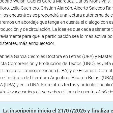
odolfo Walsh, Gabriel García Márquez, Carlos Monsiváis,
illoro, Leila Guerriero, Cristian Alarcón, Alberto Salcedo R
n los encuentros se propondrá una lectura autónoma de ca
aremos un abordaje que tenga en cuenta el diálogo con es
roducción y de circulación. La idea es que cada asistente te
reviamente para que la participación sea lo más activa pos
sistentes, más enriquecedor.
abriela García Cedro es Doctora en Letras (UBA) y Master i
icta Comprensión y Producción de Textos (UNQ), es Jefa 
e Literatura Latinoamericana (UBA) y de Escritura Dramát
n el Instituto de Literatura Argentina "Ricardo Rojas" (UBA)
LA (UBA) y en la UNA. Entre otros textos y artículos, public
ntre la vanguardia y el mercado
y el libro de cuentos
A dónde
La inscripción inicia el 21/07/2025 y finaliza