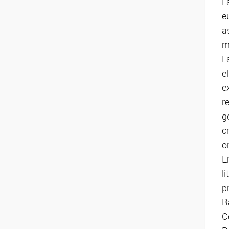
L
e
a
m
L
e
e
r
g
c
o
E
l
p
R
C