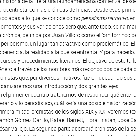
a historia de la literatura latinoamericana comienza, desde
urocentrista, con las crónicas de Indias. Desde esas prim
sociadas a lo que se conoce como
periodismo narrativo
, e
omentos y sus variaciones pero que, ante todo, se ha man
a crónica, definida por Juan Villoro como el “ornitorrinco de 
l periodismo, un lugar tan atractivo como problemático. El
xperiencia, la realidad a la que se enfrenta. Y para hacerlo,
ecursos y procedimientos literarios. El objetivo de este ta
énero a través de los nombres más reconocidos de cada p
ronistas que, por diversos motivos, fueron quedando sosl
rganizaremos una introducción y dos grandes ejes.
n el primer encuentro trataremos de responder qué enten
iterario y lo periodístico, cuál sería una posible historizac
rimera mitad, cronistas de los siglos XIX y XX: veremos te
amón Gómez Carillo, Rafael Barrett, Flora Tristán, José Ca
ésar Vallejo. La segunda parte abordará cronistas de la se