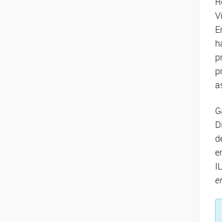
R
V
E
h
p
p
a
G
D
d
e
I
e