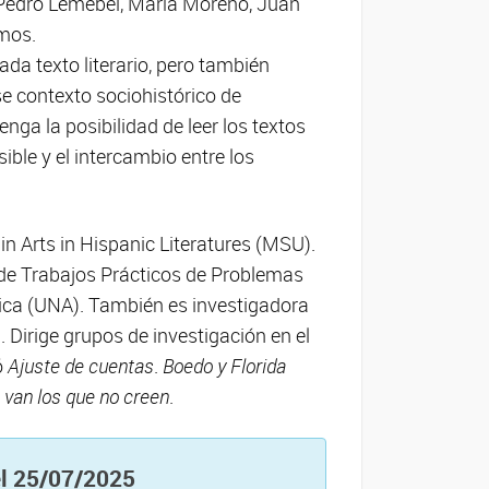
 Pedro Lemebel, María Moreno, Juan
amos.
da texto literario, pero también
e contexto sociohistórico de
nga la posibilidad de leer los textos
ible y el intercambio entre los
n Arts in Hispanic Literatures (MSU).
de Trabajos Prácticos de Problemas
ica (UNA). También es investigadora
. Dirige grupos de investigación en el
ó
Ajuste de cuentas
.
Boedo y Florida
 van los que no creen
.
 el 25/07/2025