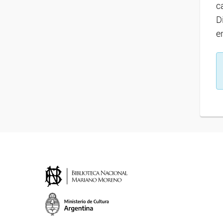
c
D
e