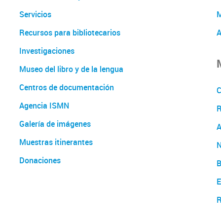
Servicios
M
Recursos para bibliotecarios
A
Investigaciones
Museo del libro y de la lengua
Centros de documentación
C
Agencia ISMN
Galería de imágenes
A
Muestras itinerantes
N
Donaciones
B
E
R