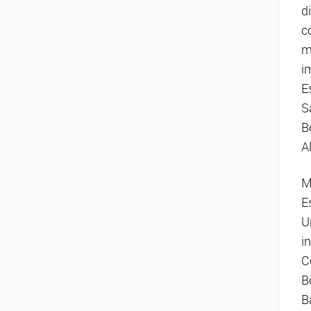
d
c
m
i
E
S
B
A
M
E
U
i
C
B
B