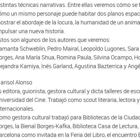
istintas técnicas narrativas. Entre ellas veremos cómo se 
ómo un mismo personaje puede habitar dos planos espaci
ostrar el abordaje de la locura, la humanidad de un animal 
mpulsar una nueva historia.
stos son algunos de los autores que veremos:
amanta Schweblin, Pedro Mairal, Leopoldo Lugones, Sara G
orges, Ana María Shua, Romina Paula, Silvina Ocampo, Ho
lejandra Kamiya, Inés Garland, Agustina Bazterrica y Angé
arisol Alonso
s editora, guionista, gestora cultural y dicta talleres de es
niversidad del Cine. Trabajó como scout literaria, lectora y
nternacionales.
omo gestora cultural trabajó para Bibliotecas de la Ciuda
orges, la Bienal Borges-Kafka, Biblioteca Casa de Lectura,
arcelona como invitada en la Feria del Libro, el encuentro 