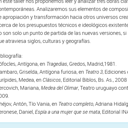
n este taller nos proponemos leer y analizar tres obras cl
ontemporáneas. Analizaremos sus elementos de composic
e apropiación y transformación hacia otros universos crea
cerca de los presupuestos técnicos e ideológicos existent
o son solo un punto de partida de las nuevas versiones, si 
ue atraviesa siglos, culturas y geografías.
ibliografía:
ófocles, Antígona, en
Tragedias
, Gredos, Madrid,1981.
ambaro, Griselda, Antígona furiosa, en
Teatro 3
, Ediciones 
urípides, Medea, en
Clásicos
, Editorial Biblos, Bs. As., 2008
ercovich, Mariana,
Medea del Olimar
, Teatro uruguayo con
009.
héjov, Antón, Tío Vania, en
Teatro completo
, Adriana Hidal
eronese, Daniel,
Espía a una mujer que se mata
, Editorial 