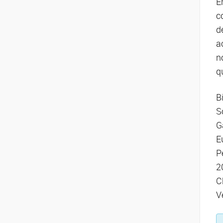
E
c
d
a
n
q
B
S
G
E
P
2
C
V