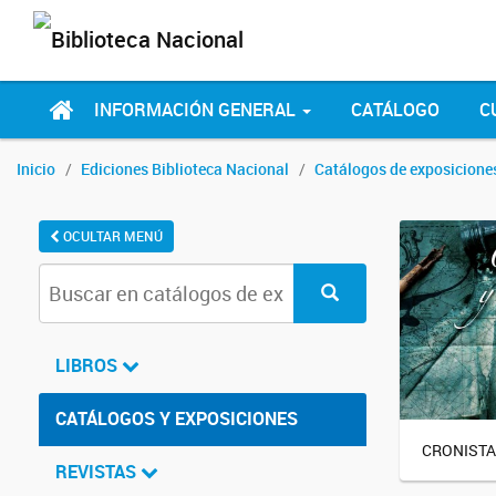
INFORMACIÓN GENERAL
CATÁLOGO
C
Inicio
Ediciones Biblioteca Nacional
Catálogos de exposicione
OCULTAR MENÚ
LIBROS
CATÁLOGOS Y EXPOSICIONES
CRONISTA
REVISTAS