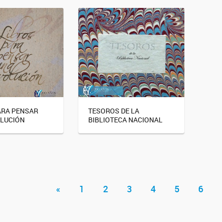
ARA PENSAR
TESOROS DE LA
LUCIÓN
BIBLIOTECA NACIONAL
«
1
2
3
4
5
6