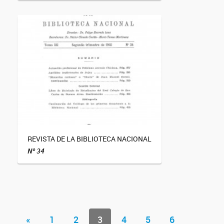
REVISTA DE LA BIBLIOTECA NACIONAL
Nº 34
«
1
2
3
4
5
6