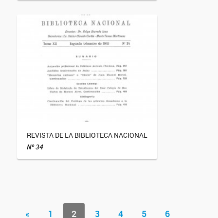
REVISTA DE LA BIBLIOTECA NACIONAL
Nº 34
«
1
2
3
4
5
6