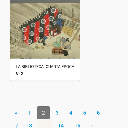
LA BIBLIOTECA. CUARTA ÉPOCA
Nº 2
«
1
2
3
4
5
6
7
8
...
14
15
»