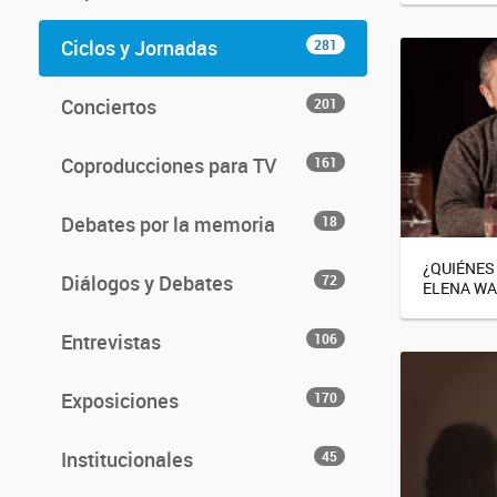
Ciclos y Jornadas
281
Conciertos
201
Coproducciones para TV
161
Debates por la memoria
18
¿QUIÉNES
Diálogos y Debates
72
ELENA W
Entrevistas
106
Exposiciones
170
Institucionales
45