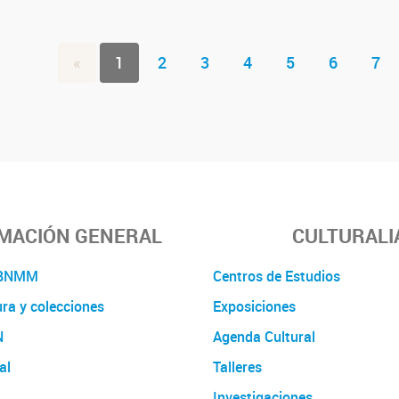
«
1
2
3
4
5
6
7
MACIÓN GENERAL
CULTURALI
a BNMM
Centros de Estudios
ura y colecciones
Exposiciones
N
Agenda Cultural
al
Talleres
Investigaciones