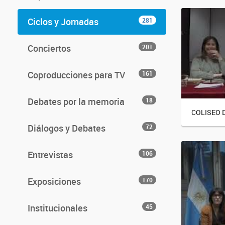
Ciclos y Jornadas
281
Conciertos
201
Coproducciones para TV
161
Debates por la memoria
18
COLISEO 
Diálogos y Debates
72
Entrevistas
106
Exposiciones
170
Institucionales
45