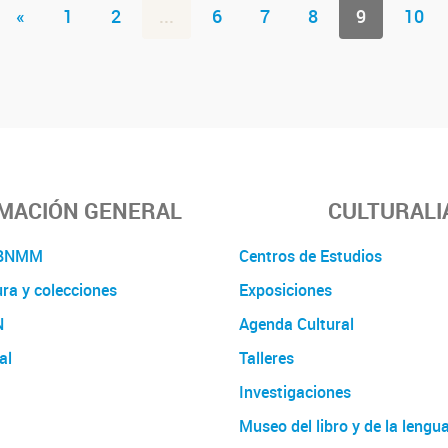
«
1
2
...
6
7
8
9
10
MACIÓN GENERAL
CULTURALI
a BNMM
Centros de Estudios
ura y colecciones
Exposiciones
N
Agenda Cultural
al
Talleres
Investigaciones
Museo del libro y de la lengu