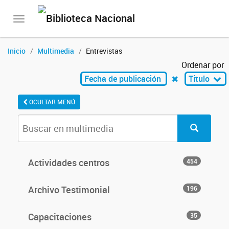
Toggle
navigation
Inicio
Multimedia
Entrevistas
Ordenar por
Fecha de publicación
Titulo
OCULTAR MENÚ
Actividades centros
454
Archivo Testimonial
196
Capacitaciones
35