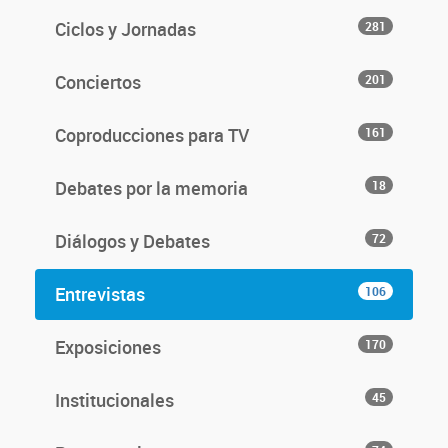
Ciclos y Jornadas
281
Conciertos
201
Coproducciones para TV
161
Debates por la memoria
18
Diálogos y Debates
72
Entrevistas
106
Exposiciones
170
Institucionales
45