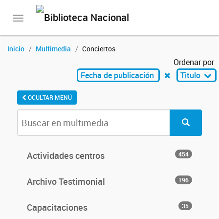
Toggle
navigation
Inicio
Multimedia
Conciertos
Ordenar por
Fecha de publicación
Titulo
OCULTAR MENÚ
Actividades centros
454
Archivo Testimonial
196
Capacitaciones
35