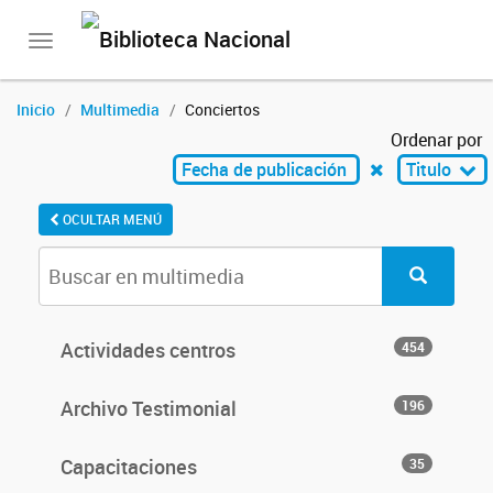
Toggle
navigation
Inicio
Multimedia
Conciertos
Ordenar por
Fecha de publicación
Titulo
OCULTAR MENÚ
Actividades centros
454
Archivo Testimonial
196
Capacitaciones
35