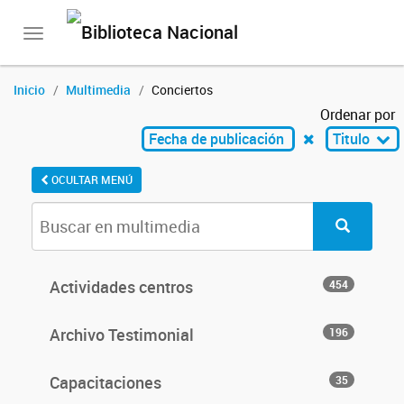
Toggle
navigation
Inicio
Multimedia
Conciertos
Ordenar por
Fecha de publicación
Titulo
OCULTAR MENÚ
Actividades centros
454
Archivo Testimonial
196
Capacitaciones
35