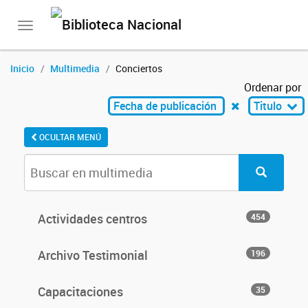
Toggle
navigation
Inicio
Multimedia
Conciertos
Ordenar por
Fecha de publicación
Titulo
OCULTAR MENÚ
Actividades centros
454
Archivo Testimonial
196
Capacitaciones
35