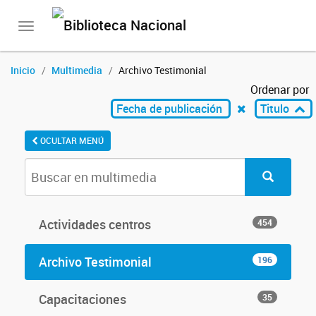
Toggle
navigation
Inicio
Multimedia
Archivo Testimonial
Ordenar por
Fecha de publicación
Titulo
OCULTAR MENÚ
Actividades centros
454
Archivo Testimonial
196
Capacitaciones
35